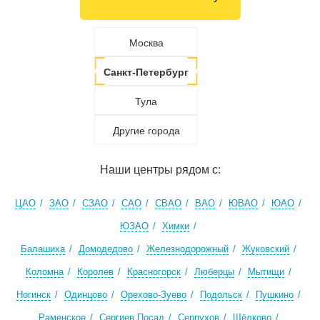
Москва
Санкт-Петербург
Тула
Другие города
Наши центры рядом с:
ЦАО
ЗАО
СЗАО
САО
СВАО
ВАО
ЮВАО
ЮАО
ЮЗАО
Химки
Балашиха
Домодедово
Железнодорожный
Жуковский
Коломна
Королев
Красногорск
Люберцы
Мытищи
Ногинск
Одинцово
Орехово-Зуево
Подольск
Пушкино
Раменское
Сергиев Посад
Серпухов
Щёлково