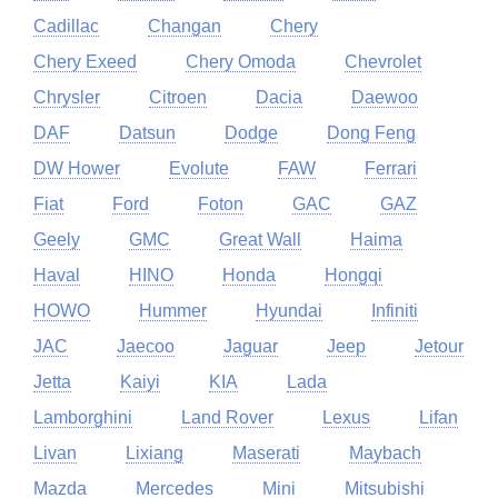
Cadillac
Changan
Chery
Chery Exeed
Chery Omoda
Chevrolet
Chrysler
Citroen
Dacia
Daewoo
DAF
Datsun
Dodge
Dong Feng
DW Hower
Evolute
FAW
Ferrari
Fiat
Ford
Foton
GAC
GAZ
Geely
GMC
Great Wall
Haima
Haval
HINO
Honda
Hongqi
HOWO
Hummer
Hyundai
Infiniti
JAC
Jaecoo
Jaguar
Jeep
Jetour
Jetta
Kaiyi
KIA
Lada
Lamborghini
Land Rover
Lexus
Lifan
Livan
Lixiang
Maserati
Maybach
Mazda
Mercedes
Mini
Mitsubishi