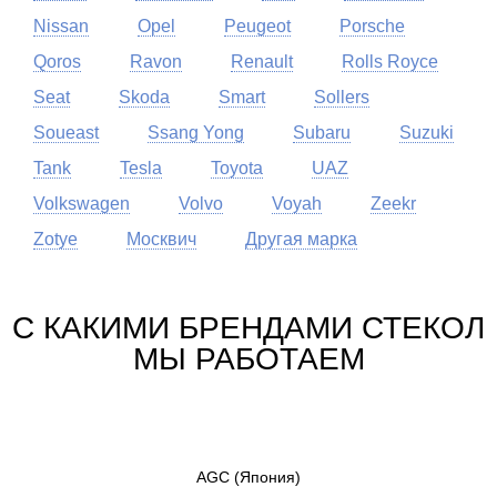
Nissan
Opel
Peugeot
Porsche
Qoros
Ravon
Renault
Rolls Royce
Seat
Skoda
Smart
Sollers
Soueast
Ssang Yong
Subaru
Suzuki
Tank
Tesla
Toyota
UAZ
Volkswagen
Volvo
Voyah
Zeekr
Zotye
Москвич
Другая марка
С КАКИМИ БРЕНДАМИ СТЕКОЛ
МЫ РАБОТАЕМ
AGC
(Япония)